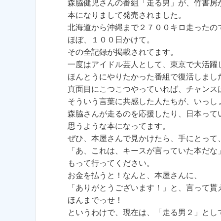
森脇健児さんの番組「走る男」が、竹書房
本になりまして発売されました。
北海道から沖縄まで２７００キロ走ったの
ほぼ、１００日かけて。
その全記録が掲載されてます。
一度はアイドル芸人として、東京で大活躍
ほんとうにやりたかった番組で復活しまし
真面目にこつこつやっていれば、チャンス
そういう言葉に共感した人たちが、いっし
森脇さんが走るのを応援したり、日本って
思うような本になってます。
ぜひ、本屋さんで見かけたら、手にとって
「あ、これは、キースが言っていた本だな
もって行ってください。
お金を払うと！なんと、本屋さんに、
「ありがとうございます！」と、言って貰
ほんまでっせ！
というわけで、現在は、「走る男２」とし