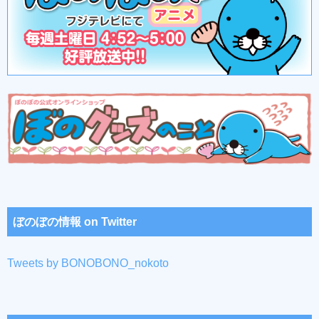
ぼのぼの情報 on Twitter
Tweets by BONOBONO_nokoto