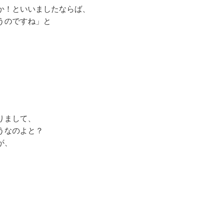
か！といいましたならば、
うのですね」と
りまして、
うなのよと？
が、