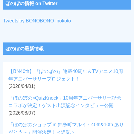
ぼのぼの情報 on Twitter
Tweets by BONOBONO_nokoto
ぼのぼの最新情報
【BN40th】『ぼのぼの』連載40周年＆TVアニメ10周
年アニバーサリープロジェクト！
(2028/04/01)
「ぼのぼの×QuizKnock」10周年アニバーサリー記念
コラボが決定！ゲスト出演記念インタビュー公開！
(2026/08/07)
「ぼのぼのショップ in 錦糸町マルイ～40th&10th あり
がとう～」開催決定！＜追記＞