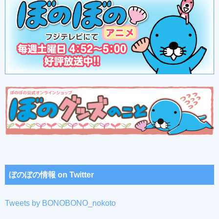
ぼのぼの情報 on Twitter
Tweets by BONOBONO_nokoto