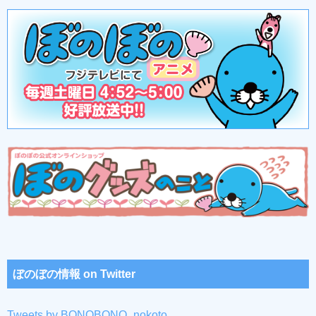
ぼのぼの情報 on Twitter
Tweets by BONOBONO_nokoto