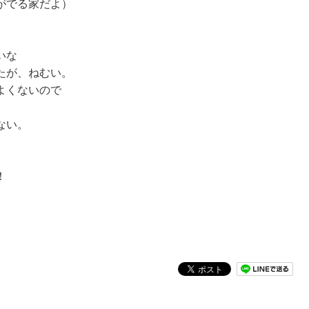
がでる家だよ）
いな
たが、ねむい。
よくないので
ない。
！