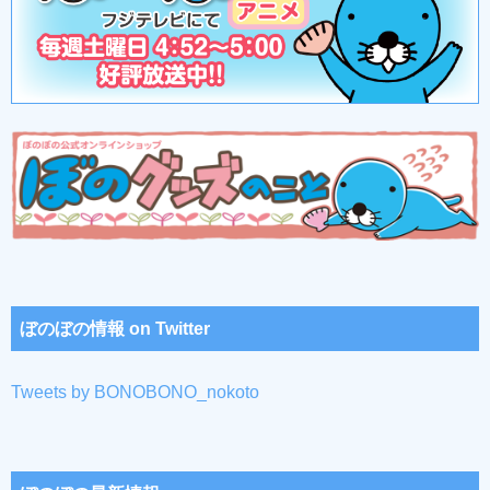
ぼのぼの情報 on Twitter
Tweets by BONOBONO_nokoto