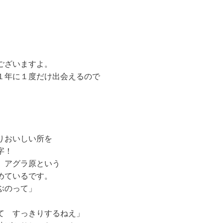
ございますよ。
１年に１度だけ出会えるので
。
りおいしい所を
字！
、アグラ原という
めているです。
ぶのって」
て すっきりするねえ」