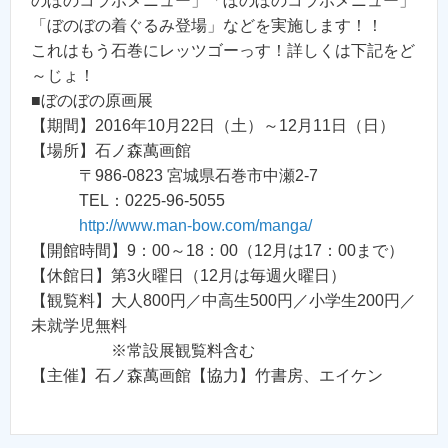
のぼのコラボメニュー」「ぼのぼのコラボメニュー」
「ぼのぼの着ぐるみ登場」などを実施します！！
これはもう石巻にレッツゴーっす！詳しくは下記をど
～じょ！
■ぼのぼの原画展
【期間】2016年10月22日（土）～12月11日（日）
【場所】石ノ森萬画館
〒986-0823 宮城県石巻市中瀬2-7
TEL：0225-96-5055
http://www.man-bow.com/manga/
【開館時間】9：00～18：00（12月は17：00まで）
【休館日】第3火曜日（12月は毎週火曜日）
【観覧料】大人800円／中高生500円／小学生200円／
未就学児無料
※常設展観覧料含む
【主催】石ノ森萬画館【協力】竹書房、エイケン