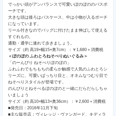
でっかい頭がアンバランスで可愛いぼのぼののパスポ
ーチです。
大きな頭は後ろはパスケース、中は小物が入るポーチ
になっています。
リール付きなのでバッグに付けたまま伸ばして使える
すぐれもの。
通勤・通学に連れて歩きましょう。
サイズ（約 高19×幅15×奥7cm）：￥1,680＋消費税
＜ぼのぼの ふわとろねそべりぬいぐるみ＞
「のーんびり ねそべりぼのぼの」
ふわふわでもちもちの柔らか触感で人気のふわとろシ
リーズに、可愛いぱっちり目と、オネムなつむり目で
ねそべりスタイルが登場です。
のんびりとねそべるぼのぼのと一緒にだらだらしちゃ
いましょう
サイズ（約 高10×幅13×奥36cm）：￥2,600＋消費税
■発売日：2016年11月下旬
■主な販売店：ヴィレッジ・ヴァンガード、キディラ