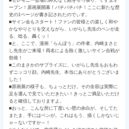
■セレモニー会場のみんなで紐を引っ張り、くす玉オ
ープン！原画展開幕！パチパチパチ！ここに新たな歴
史の1ページが書き記されたのでぃす。
■サイン会もスタート！ファンの皆様との楽しく和や
かなやりとりを交えながら、いがらし先生のペンが走
る、唸る、轟くッ！
■と、ここで、漫画「らんぽう」の作者、内崎まさと
し先生がご来場！両名による熱く激しいサイン合戦が
勃発！
■このまさかのサプライズに、いがらし先生もおもわ
ずニッコリ顔。内崎先生、本当にありがとうございま
した！
■原画展の様子も、ちょっとだけ。その全容は実際に
足を運んで見ていただきたい！きっとご満足いただけ
ると確信しておりますよ。
■おっと、こんな所に丁度いい壁の余白が。そしてた
またま、手にはペンが。これはもう、描くしかないじ
ゃ～ないですか～！