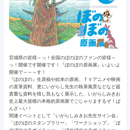
宮城県の皆様～っ！全国のぼのぼのファンの皆様～
っ！開催です開催です！『ぼのぼの原画展』いよいよ
開催で～～～す！
『ぼのぼの』生原稿や絵本の原画、ＴＶアニメや映画
の直筆資料、更にいがらし先生の執筆風景などなど超
貴重な資料を惜し気もなく展示した、いがらしみきお
史上最大規模の本格的原画展でごじゃりまするぞ！ば
んざ～い！
関連イベントとして「いがらしみきお先生サイン会」
「ぼのぼのスタンプラリー」「ワークショップ」「ぼ