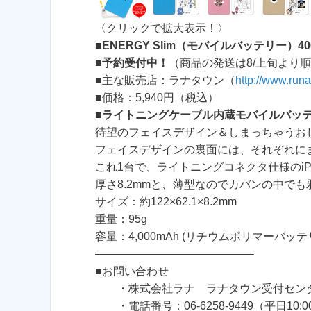
〈クリックで拡大表示！〉
■
ENERGY Slim（モバイルバッテリー）40
■
予約受付中！
（商品の発送は8/上旬より
■主な販売店：ラナタウン（
http://www.run
■価格：5,940円（税込）
■
ライトニングケーブル内蔵モバイルバッ
待望のフェイスデザイン＆しまっちゃうお
フェイスデザインの裏面には、それぞれに
これ1台で、ライトニングコネクタ仕様のiPh
厚さ8.2mmと、薄型なのでカバンの中でも
サイズ：約122×62.1×8.2mm
重量：95g
容量：4,000mAh (リチウムポリマーバッテ
——————————————-
■お問い合わせ
・株式会社ラナ ラナタウン受付セン
・電話番号：06-6258-9449（平日10:00