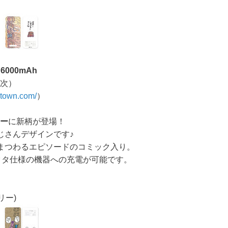
6000mAh
順次）
atown.com/
）
リー
に新柄が登場！
じさんデザインです♪
まつわるエピソードのコミック入り。
Bコネクタ仕様の機器への充電が可能です。
リー)