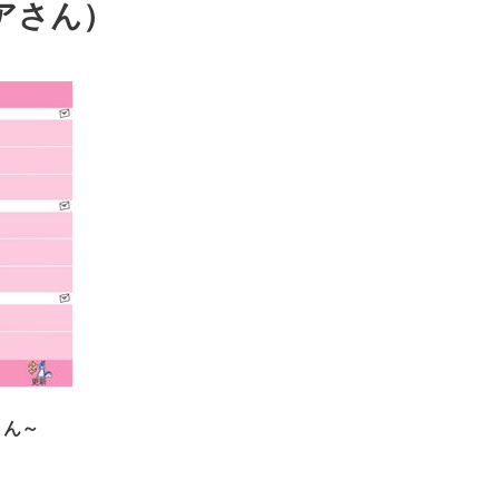
アさん）
くん～