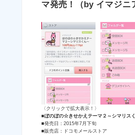
マ発売！（by イマジニ
〈クリックで拡大表示！〉
■
ぼのぼの☆きせかえテーマ２～シマリス
■発売日：2015年7月下旬
■販売店：ドコモメールストア