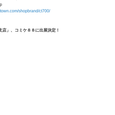
p
atown.com/shopbrand/ct700/
支店」、コミケ８８に出展決定！