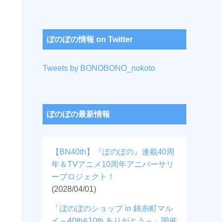
ぼのぼの情報 on Twitter
Tweets by BONOBONO_nokoto
ぼのぼの最新情報
【BN40th】『ぼのぼの』連載40周
年＆TVアニメ10周年アニバーサリ
ープロジェクト！
(2028/04/01)
「ぼのぼのショップ in 錦糸町マル
イ～40th&10th ありがとう～」開催