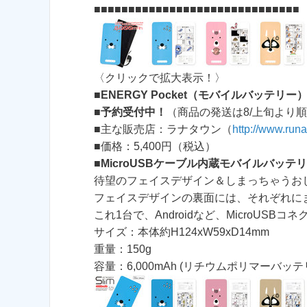
■■■■■■■■■■■■■■■■■■■■■■■■■■■■■■
〈クリックで拡大表示！〉
■
ENERGY Pocket（モバイルバッテリー）
■
予約受付中！
（商品の発送は8/上旬より
■主な販売店：ラナタウン（
http://www.run
■価格：5,400円（税込）
■
MicroUSBケーブル内蔵モバイルバッテ
待望のフェイスデザイン＆しまっちゃうお
フェイスデザインの裏面には、それぞれに
これ1台で、Androidなど、MicroUS
サイズ：本体約H124xW59xD14mm
重量：150g
容量：6,000mAh (リチウムポリマーバッテ