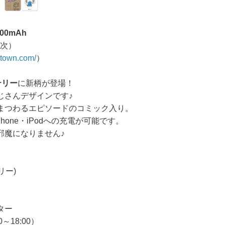
00mAh
順次）
atown.com/
）
テリー
に新柄が登場！
じさんデザインです♪
まつわるエピソードのコミック入り。
one・iPodへの充電が可能です。
邪魔になりません♪
リー)
ター
～18:00）